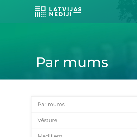
Par mums
Par mums
Vēsture
Medijiem