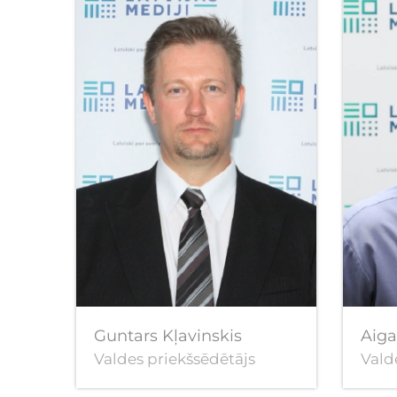
Guntars Kļavinskis
Aiga
Valdes priekšsēdētājs
Vald