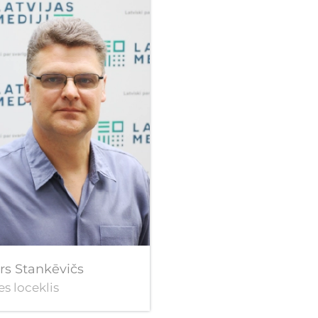
rs Stankēvičs
es loceklis