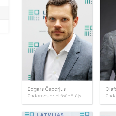
Edgars Čeporjus
Olaf
Padomes priekšsēdētājs
Pado