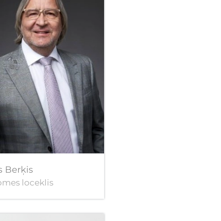
s Berķis
mes loceklis