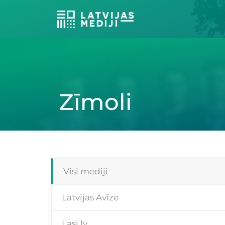
Zīmoli
Visi mediji
Latvijas Avīze
Lasi.lv