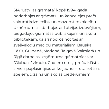
SIA “Latvijas grāmata” kopš 1994. gada
nodarbojas ar grāmatu un kancelejas preču
vairumtirdzniecību un mazumtirdzniecību.
Uzņēmums sadarbojas ar Latvijas izdevējiem,
piegādājot grāmatas publiskajām un skolu
bibliotēkām, kā arī nodrošinot tās ar
svešvalodu mācību materiāliem. Bauskā,
Cēsīs, Gulbenē, Madonā, Jelgavā, Valmierā un
Rīgā darbojas uzņēmuma grāmatnīcas ar
“Globuss” zīmolu. Gadiem ritot, preču klāsts
arvien paplašinājies ar ko jaunu – rotaļlietām,
spēlēm, dizaina un skolas piederumiem.