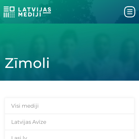
Zīmoli
Visi mediji
Latvijas Avīze
Lasi.lv