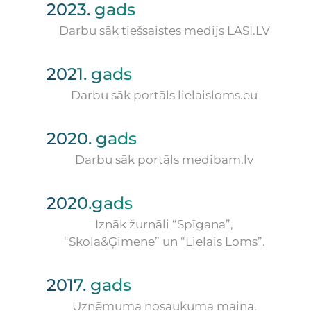
2023. gads
Darbu sāk tiešsaistes medijs LASI.LV
2021. gads
Darbu sāk portāls lielaisloms.eu
2020. gads
Darbu sāk portāls medibam.lv
2020.gads
Iznāk žurnāli “Spīgana”,
“Skola&Ģimene” un “Lielais Loms”.
2017. gads
Uzņēmuma nosaukuma maiņa.