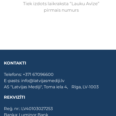
Tiek izdots laikraksta “Lauku Avīze”
pirmais numurs
KONTAKTI
Telefons:
+371 67096600
E-pasts:
info@latvijasmediji.lv
AS "Latvijas Mediji", Toma iela 4, Rīga, LV-1003
REKVIZĪTI
Reģ. nr.: LV40103027253
Banka: Luminor Bank