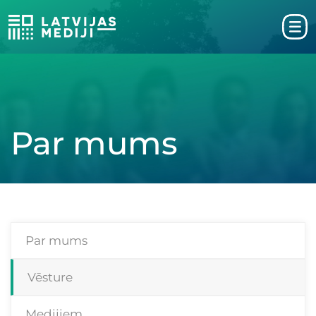
Par mums
Par mums
Vēsture
Medijiem